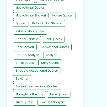
Motivational Quotes
Motivational Shayari
Nature Quotes
Quotes
Rahat Indori Shayari
Relationship Quotes
Sacchi Baatein
Sad Quotes
Sad Shayari
Self Respect Quotes
Sharabi Shayari
Shayari
Smile Quotes
Sorry Quotes
Struggle Motivational Quotes
Suvichar
Swami Vivekananda Quotes
Thought of the Day
Time Quotes
Trust Quotes
Two Line Shayari