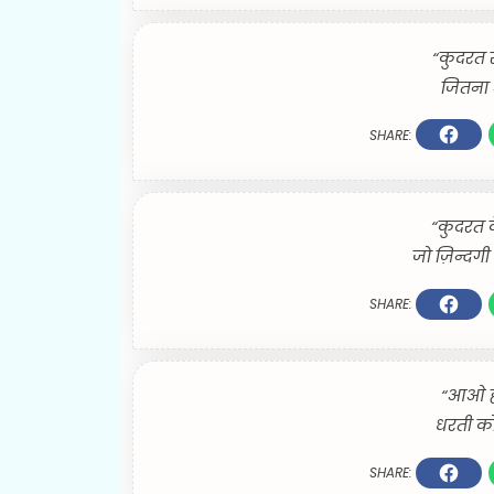
“कुदरत स
जितना आ
SHARE:
“कुदरत के
जो ज़िन्दगी 
SHARE:
“आओ ह
धरती को 
SHARE: