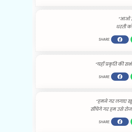
“आओ ह
धरती को 
SHARE:
“यहाँ प्रकृति की सभी
SHARE:
“हमने गर लगाए खूब
सींचेंगे गर हम उसे र
SHARE: