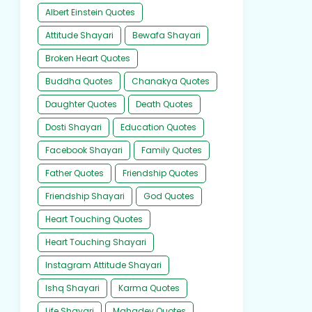
Albert Einstein Quotes
Attitude Shayari
Bewafa Shayari
Broken Heart Quotes
Buddha Quotes
Chanakya Quotes
Daughter Quotes
Death Quotes
Dosti Shayari
Education Quotes
Facebook Shayari
Family Quotes
Father Quotes
Friendship Quotes
Friendship Shayari
God Quotes
Heart Touching Quotes
Heart Touching Shayari
Instagram Attitude Shayari
Ishq Shayari
Karma Quotes
Life Shayari
Mahadev Quotes